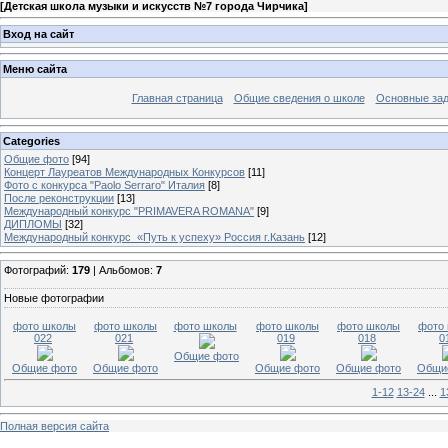
[
Детская школа музыки и искусств №7 города Чирчика
]
Вход на сайт
Меню сайта
Главная страница
Общие сведения о школе
Основные зад
Categories
Общие фото
[94]
Концерт Лауреатов Международных Конкурсов
[11]
Фото с конкурса "Paolo Serraro" Италия
[8]
После реконструкции
[13]
Международный конкурс "PRIMAVERA ROMANA"
[9]
ДИПЛОМЫ
[32]
Международный конкурс «Путь к успеху» Россия г.Казань
[12]
Фотографий:
179
| Альбомов:
7
Новые фотографии
фото школы
фото школы
фото школы
фото школы
фото школы
фото
022
021
019
018
0
Общие фото
Общие фото
Общие фото
Общие фото
Общие фото
Общи
1-12
13-24
...
1
Полная версия сайта