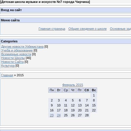
[
Детская школа музыки и искусств №7 города Чирчика
]
Вход на сайт
Меню сайта
Главная страница
Общие сведения о школе
Основные зад
Categories
Другие новости Узбекистана
[0]
Учеба и образование
[0]
Всемирные новости
[0]
Новости Школы
[46]
Новости Сайта
[0]
Культура
[0]
Главная
»
2015
Февраль 2015
Пн
Вт
Ср
Чт
Пт
Сб
Вс
1
2
3
4
5
6
7
8
9
10
11
12
13
14
15
16
17
18
19
20
21
22
23
24
25
26
27
28