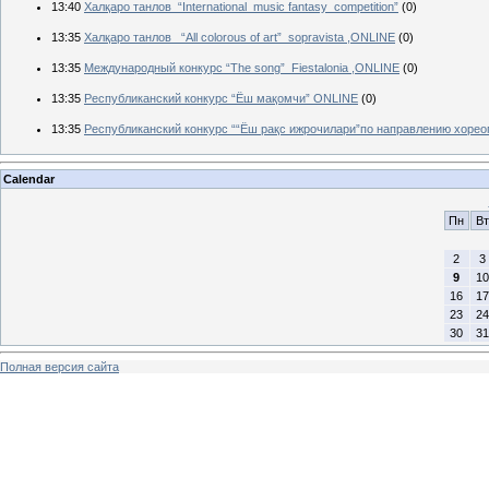
13:40
Халқаро танлов “International music fantasy competition”
(0)
13:35
Халқаро танлов “All colorous of art” sopravista ,ONLINE
(0)
13:35
Международный конкурс “The song” Fiestalonia ,ONLINE
(0)
13:35
Республиканский конкурс “Ёш мақомчи” ONLINE
(0)
13:35
Республиканский конкурс ““Ёш рақс ижрочилари”по направлению хоре
Calendar
Пн
Вт
2
3
9
10
16
17
23
24
30
31
Полная версия сайта