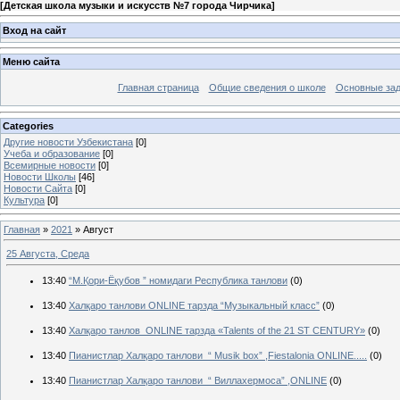
[
Детская школа музыки и искусств №7 города Чирчика
]
Вход на сайт
Меню сайта
Главная страница
Общие сведения о школе
Основные зад
Categories
Другие новости Узбекистана
[0]
Учеба и образование
[0]
Всемирные новости
[0]
Новости Школы
[46]
Новости Сайта
[0]
Культура
[0]
Главная
»
2021
»
Август
25 Августа, Среда
13:40
“М.Қори-Ёқубов ” номидаги Республика танлови
(0)
13:40
Халқаро танлови ONLINE тарзда “Музыкальный класс”
(0)
13:40
Халқаро танлов ONLINE тарзда «Talents of the 21 ST CENTURY»
(0)
13:40
Пианистлар Халқаро танлови “ Musik box” ,Fiestalonia ONLINE.....
(0)
13:40
Пианистлар Халқаро танлови “ Виллахермоса” ,ONLINE
(0)