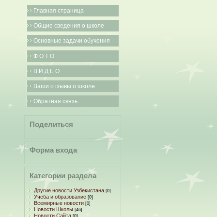
Главная страница
Общие сведения о школе
Основные задачи обучения
Ф О Т О
В И Д Е О
Ваши отзывы о школе
Обратная связь
Поделиться
Форма входа
Категории раздела
Другие новости Узбекистана
[0]
Учеба и образование
[0]
Всемирные новости
[0]
Новости Школы
[46]
Новости Сайта
[0]