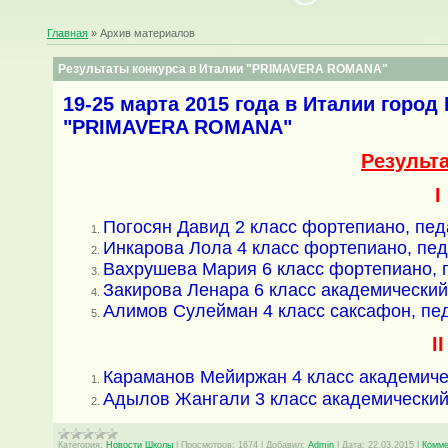
Главная
»
Архив материалов
Результаты конкурса в Италии "PRIMAVERA ROMANA"
19-25 марта 2015 года в Италии горо
"PRIMAVERA ROMANA"
Результ
I
Погосян Давид 2 класс фортепиано, пед
Инкарова Лола 4 класс фортепиано, пед
Вахрушева Мария 6 класс фортепиано, п
Закирова Ленара 6 класс академический
Алимов Сулейман 4 класс саксафон, пед
I
Караманов Мейиржан 4 класс академичес
Адылов Жангали 3 класс академический
Категория:
Новости Школы
|
Просмотров:
1674
|
Добавил:
Admin
|
Дата:
22.03.2015
|
Комме