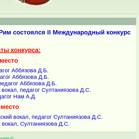
д Рим состоялся II Международный конкурс
аты конкурса:
 место
агог Аббязова Д.Б.
агог Аббязова Д.Б.
едагог Аббязова Д.Б.
 вокал, педагог Султаниязова Д.С.
агог Нам А.Д.
I место
кий вокал, педагог Султаниязова Д.С.
 вокал,
Султаниязова Д.С.
нтарии (0)