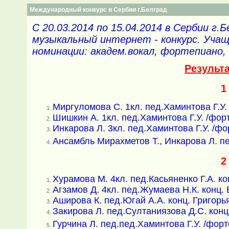
Международный конкурс в Сербии г.Белград
С 20.03.2014 по 15.04.2014 в Сербии г
музыкальный интернет - конкурс. Уча
номинации: академ.вокал, фортепиано, 
Результ
1
Миргуломова С. 1кл. пед.Хаминтова Г.У.
Шишкин А. 1кл. пед.Хаминтова Г.У. /фор
Инкарова Л. 3кл. пед.Хаминтова Г.У. /ф
Ансамбль Мирахметов Т., Инкарова Л.
пе
2
Хурамова М. 4кл. пед.Касьяненко Г.А. ко
Агзамов Д. 4кл. пед.Жумаева Н.К. конц. 
Аширова К. пед.Югай А.А. конц. Григорья
Закирова Л. пед.Султаниязова Д.С. конц.
Гурчина Л. пед.
пед.Хаминтова Г.У. /фор