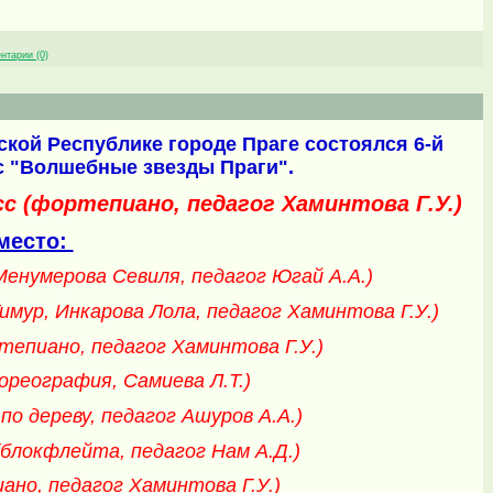
нтарии (0)
шской Республике городе Праге состоялся 6-й
 "Волшебные звезды Праги".
с (фортепиано, педагог Хаминтова Г.У.)
место:
енумерова Севиля, педагог Югай А.А.)
ур, Инкарова Лола, педагог Хаминтова Г.У.)
тепиано, педагог Хаминтова Г.У.)
ореография, Самиева Л.Т.)
по дереву, педагог Ашуров А.А.)
блокфлейта, педагог Нам А.Д.)
ано, педагог Хаминтова Г.У.)