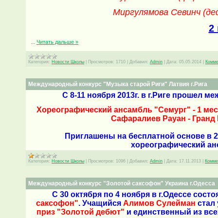
Миргулямова Севинч (деф
2
...
Читать дальше »
Категория:
Новости Школы
|
Просмотров:
1710
|
Добавил:
Admin
|
Дата:
05.05.2014
|
Комме
Международный конкурс "Музыка старой Риги" Латвия г.Рига
С 8-11 ноября 2013г. в г.Риге прошел 
Хореографический ансамбль "Семург" - 1 мес
Сафаралиев Рауан - Гранд 
Приглашены на бесплатной основе в 2
х
ореографический ан
Категория:
Новости Школы
|
Просмотров:
1096
|
Добавил:
Admin
|
Дата:
17.11.2013
|
Комме
Международный конкурс "Золотой саксофон" Украина г.Одесса
С 30 октября по 4 ноября в г.Одессе сост
саксофон"
. Учащийся
Алимов Сулейман
стал 
приз "Золотой дебют"
и единственный из все