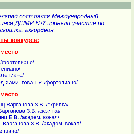
.Белград состоялся Международный
щиеся ДШМИ №7 приняли участие по
скрипка, аккордеон.
аты конкурса:
 место
 /фортепиано/
тепиано/
ортепиано/
д.Хаминтова Г.У. /фортепиано/
 место
нц.Варганова З.В. /скрипка/
Варганова З.В, /скрипка/
нц Е.В. /академ. вокал/
 Варганова З.В, /академ. вокал/
тепиано/