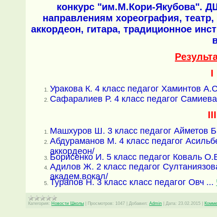
конкурс "им.М.Кори-Якубова". 
направлениям хореография, театр,
аккордеон, гитара, традиционное ин
Результ
I
Уракова К. 4 класс педагог Хаминтов А.С.
Сафаралиев Р. 4 класс педагог Самиева
II
Машхуров Ш. 3 класс педагог Айметов Б.
Абдураманов М. 4
класс педагог Асильб
аккордеон/
Борисенко И. 5 класс педагог Коваль О.В
Адилов Ж. 2 класс педагог Султаниязова
академ.вокал/
Турапов Н. 3 класс класс педагог Овч
...
Категория:
Новости Школы
|
Просмотров:
1047
|
Добавил:
Admin
|
Дата:
23.02.2015
|
Комме