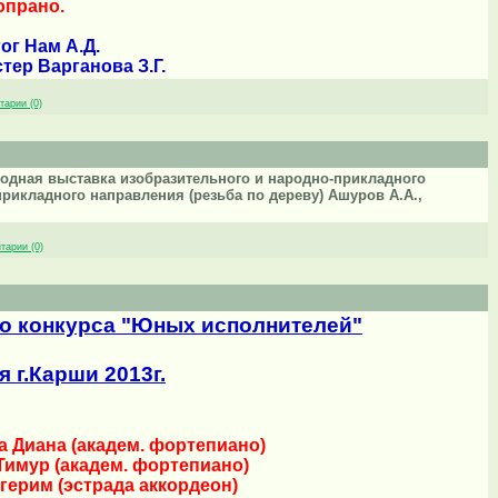
опрано.
ог Нам А.Д.
тер Варганова З.Г.
тарии (0)
родная выставка изобразительного и народно-прикладного
прикладного направления (резьба по дереву) Ашуров А.А.,
тарии (0)
го конкурса "Юных исполнителей"
я г.Карши 2013г.
а Диана (академ. фортепиано)
 Тимур (академ. фортепиано)
йгерим (эстрада аккордеон)