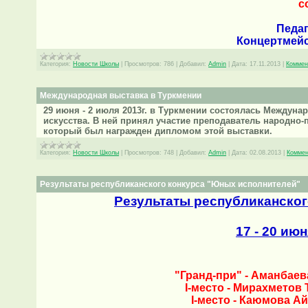
с
Педаг
Концертмейс
Категория:
Новости Школы
|
Просмотров:
786
|
Добавил:
Admin
|
Дата:
17.11.2013
|
Коммен
Международная выставка в Туркмении
29 июня - 2 июля 2013г. в Туркмении состоялась Междуна
искусства. В ней принял участие преподаватель народно-
который был награжден дипломом этой выставки.
Категория:
Новости Школы
|
Просмотров:
748
|
Добавил:
Admin
|
Дата:
02.08.2013
|
Коммен
Результаты республиканского конкурса "Юных исполнителей"
Результаты республиканско
17 - 20 июн
"Гранд-при" - Аманбаев
I-место - Мирахметов
I-место - Каюмова А