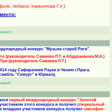
иле, педагог Хаминтова Г.У,)
 место:
нтарии (0)
международный конкурс "Музыка старой Риги".
то (руководитель Самиева Л.Т. и Абдураимова М.А.)
При (руководитель Самиева Л.Т.)
014 году Сафаралиев Рауан в Чехию г.Прага,
самбль "Семург" в Юрмалу.
нтарии (0)
оялся
первый международный конкурс "Золотой
участником этого конкурса и получил
специальный
х младших участников конкурса получил
саксофон-