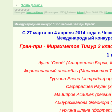
<
...
Читать дальше »
Категория:
Новости Школы
|
Просмотров:
2515
|
Добавил:
Admin
|
Дата:
06.05.2014
|
Комме
Международный конкурс "Волшебные звезды Праги"
С 27 марта по 4 апреля 2014 года в Че
Международный конкурс
Гран-при - Мирахметов Тимур 2 клас
1 
дуэт "Омад" (Аширметов Берик, М
Фортепианный ансамбль (Мирахметов Тим
Гурчина Елена (эстрада-фор
Сафаралиев Рауан (х
Мадияров Асадбек (резьба 
Абдурахманова Элеонора (
Гурчина Елена (фортепи