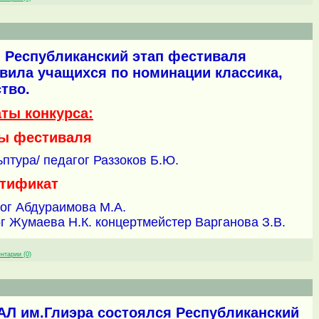
ел Республиканский этап фестиваля
вила учащихся по номинации классика,
тво.
аты конкурса:
ы фестиваля
птура/ педагог Раззоков Б.Ю.
тификат
ог Абдураимова М.А.
ог Жумаева Н.К. концертмейстер Варганова З.В.
нтарии (0)
СМАЛ им.Глиэра состоялся Республиканский