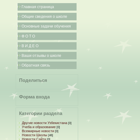
Главная страница
Общие сведения о школе
Основные задачи обучения
Ф О Т О
В И Д Е О
Ваши отзывы о школе
Обратная связь
Поделиться
Форма входа
Категории раздела
Другие новости Узбекистана
[0]
Учеба и образование
[0]
Всемирные новости
[0]
Новости Школы
[46]
Новости Сайта
[0]