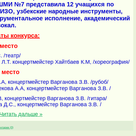
ДШМИ №7 представила 12 учащихся по
 ИЗО, узбекские народные инструменты,
струментальное исполнение, академический
вокал.
аты конкурса:
 место
 /театр/
 Л.Т. концертмейстер Хайтбаев К.М, /хореография/
I место
А, концертмейстер Варганова З.В. /рубоб/
екова А.А, концертмейстер Варганова З.В. /
, концертмейстер Варганова З.В. /гитара/
 Д.С., концертмейстер Варганова З.В. /
Читать дальше »
нтарии (0)