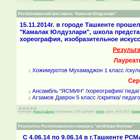
Республиканский фестиваль "Камалак Юлдузлари"
15.11.2014г. в городе Ташкенте прош
"Камалак Юлдузлари", школа предста
хореография, изобразительное искусс
Результ
Лауреат
Хожимуротов Мухамаджон 1 класс /скуль
Сер
Ансамбль "ЯСМИН" /хореография/ педаг
Агзамов Даврон 5 класс /скрипка/ педаг
Категория:
Новости Школы
|
Просмотров:
1329
|
Добавил:
Admin
|
Дата:
24.02.2015
|
Комме
Результаты Республиканского конкурса "им.М.Кори-Якубова"
С 4.06.14 по 9.06.14 в г.Ташкенте Р