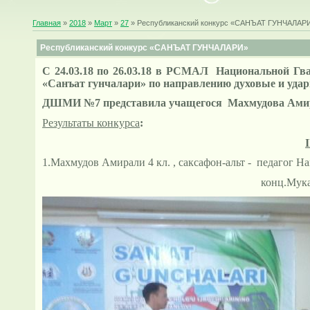
Главная
»
2018
»
Март
»
27
» Республиканский конкурс «САНЪАТ ГУНЧАЛАР
Республиканский конкурс «САНЪАТ ГУНЧАЛАРИ»
С 24.03.18 по 26.03.18 в РСМАЛ Национальной Гв
«Санъат гунчалари» по направлению духовые и уда
ДШМИ №7 представила учащегося Махмудова Амира
Результаты конкурса
:
I
1.Махмудов Амирали 4 кл. , саксафон-альт - педагог 
конц.Мукаев Максим Р