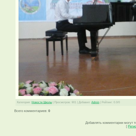
Категория
:
Новости Школы
|
Просмотров
: 901 |
Добавил
:
Admin
|
Рейтинг
:
0.0
/
0
Всего комментариев
:
0
Добавлять комментарии могут т
[
Реги