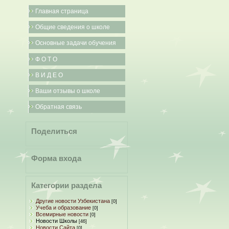
Главная страница
Общие сведения о школе
Основные задачи обучения
Ф О Т О
В И Д Е О
Ваши отзывы о школе
Обратная связь
Поделиться
Форма входа
Категории раздела
Другие новости Узбекистана
[0]
Учеба и образование
[0]
Всемирные новости
[0]
Новости Школы
[46]
Новости Сайта
[0]