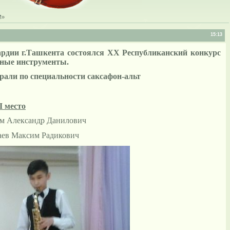
И»
15:13
ардии г.Ташкента состоялся
ХХ Республиканский конкурс
рные инструменты.
ли по специальности саксафон-альт
I
место
Нам Александр Данилович
адикович