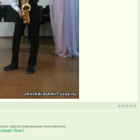
олько зарегистрированные пользователи.
страция
|
Вход
]