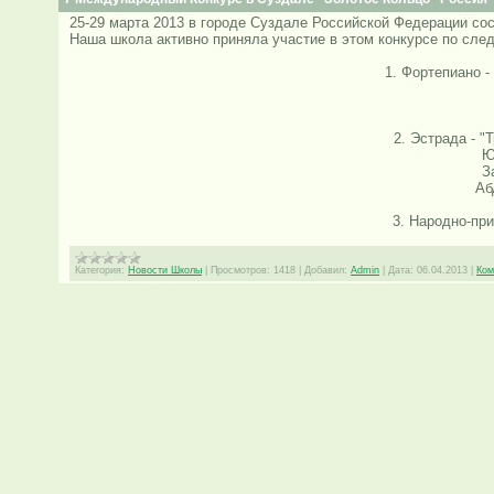
25-29 марта 2013 в городе Суздале Российской Федерации с
Наша школа активно приняла участие в этом конкурсе по сл
1. Фортепиано - младшая гр
средняя группа Г
старшая группа Ам
2. Эстрада - "
Югай Анас
Закирова Л
Абдуллаева 
3. Народно-прикладное 
Категория:
Новости Школы
|
Просмотров:
1418
|
Добавил:
Admin
|
Дата:
06.04.2013
|
Ком