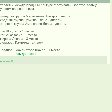
остоялся 7 Международный Конкурс фестиваль "Золотое Кольцо".
едующим направлениям:
уппа Мирахметов Тимур - 1 место
урчина Елена - диплом
анбаева Диана - диплом
Трио Шодлик" - 1 место
тасия - 1 место
енара - 3 место
Камилла - диплом
- Махаматова Шахло - 1 место
...
Читать дальше »
ментарии (0)