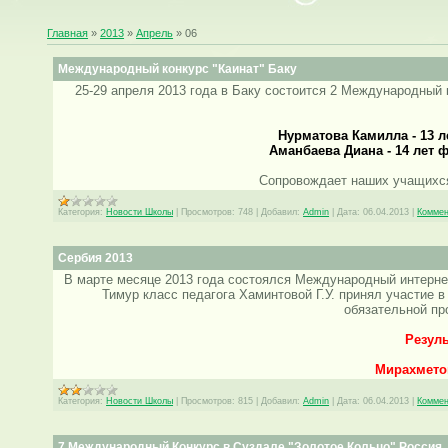
Главная
»
2013
»
Апрель
»
06
Международный конкурс "Каинат" Баку
25-29 апреля 2013 года в Баку состоится 2 Международный 
Нурматова Камилла - 13 л
Аманбаева Диана - 14 лет ф
Сопровождает наших учащихс
Категория:
Новости Школы
|
Просмотров:
748
|
Добавил:
Admin
|
Дата:
06.04.2013
|
Коммен
Сербия 2013
В марте месяце 2013 года состоялся Международный интерне
Тимур класс педагога Хаминтовой Г.У. принял участие 
обязательной пр
Резуль
Мирахметов
Категория:
Новости Школы
|
Просмотров:
815
|
Добавил:
Admin
|
Дата:
06.04.2013
|
Коммен
7 Международный Конкурс в Суздале "Золотое Кольцо" Россия