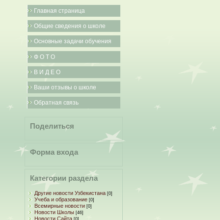
Главная страница
Общие сведения о школе
Основные задачи обучения
Ф О Т О
В И Д Е О
Ваши отзывы о школе
Обратная связь
Поделиться
Форма входа
Категории раздела
Другие новости Узбекистана
[0]
Учеба и образование
[0]
Всемирные новости
[0]
Новости Школы
[46]
Новости Сайта
[0]