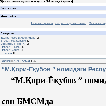
[
Детская школа музыки и искусств №7 города Чирчика
]
Вход на сайт
Меню сайта
Главная страница
Общие сведения о школе
Основные зад
Categories
Другие новости Узбекистана
[0]
Учеба и образование
[0]
Всемирные новости
[0]
Новости Школы
[46]
Новости Сайта
[0]
Культура
[0]
Главная
»
2021
»
Август
»
25
“М.Қори-Ёқубов ” номидаги Респ
“М.Қори-Ёқубов ” номи
23.03.2021й. 
сон БМСМда