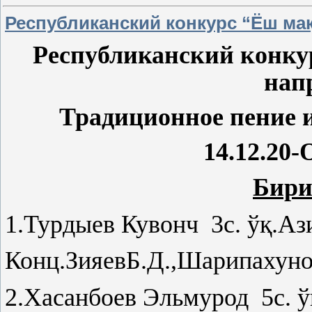
Республиканский конкурс “Ёш ма
Республиканский конк
нап
Традиционное пение 
14.12.20-
Бири
1.Турдыев Кувонч 3с. ўқ.Аз
Конц.ЗияевБ.Д.,Шарипахуно
2.Хасанбоев Эльмурод 5с. ўқ