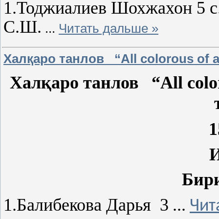
1.Тоджиалиев Шохжахон 5 с
С.Ш.
...
Читать дальше »
Халқаро танлов “All colorous of a
Халқаро танлов “
All colo
1
Бир
1.Балибекова Дарья 3
...
Чит