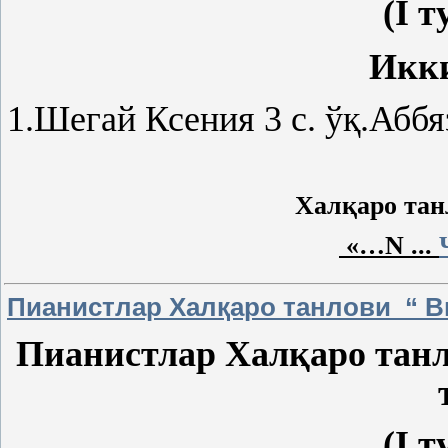
(I т
Икк
1.Шег
ай Ксения 3
с
.
ўқ
.Аббя
Халқаро тан
«…N
...
Пианистлар Халқаро танлови “ В
Пианистлар Халқаро тан
(I т