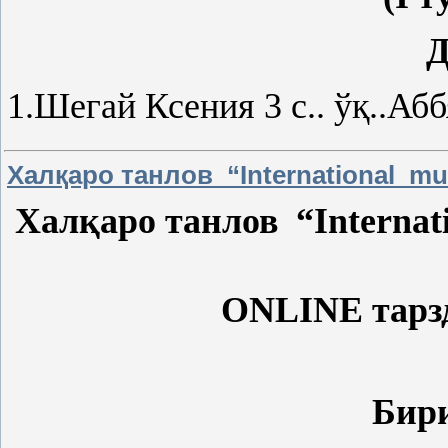
Д
1.Шегай Ксения 3 с.. ўқ..Аб
Халқаро танлов “International mus
Халқаро танлов “
Internat
ONLINE тарзда
Москв
Бир