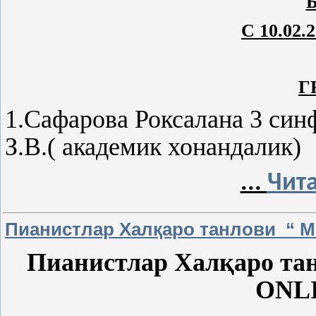
Б
С 10.02.2
Г
1.Сафарова Роксалана 3 син
З.В.( академик хонандалик)
...
Чит
Пианистлар Халқаро танлови “ Musi
Пианистлар Халқаро танл
ONLI