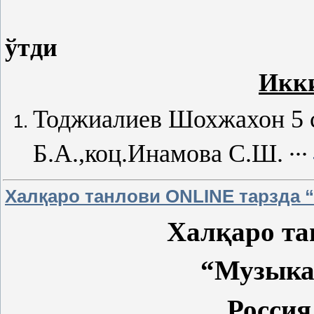
Вилоят бо
ўтди
Икк
Тоджиалиев Шохжахон 5 с
...
Б.А.,коц.Инамова С.Ш.
Халқаро танлови ONLINE тарзда 
Халқаро т
“Музыка
Росси