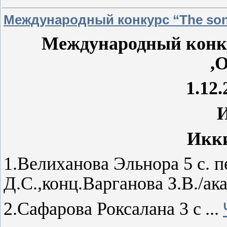
Международный конкурс “The song
Международный конку
,
1.12.
Икк
1.Велиханова Эльнора 5
с
. 
Д.С
.,конц.Варганова З.В./ак
2.Сафарова Роксалана 3
с
...