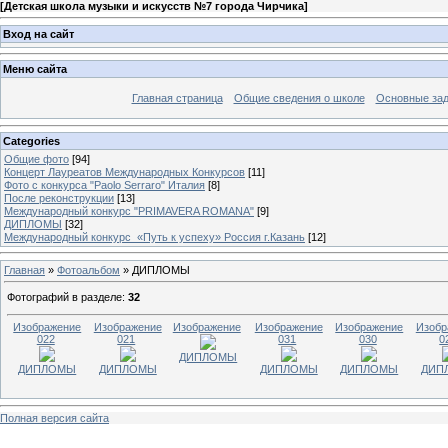
[
Детская школа музыки и искусств №7 города Чирчика
]
Вход на сайт
Меню сайта
Главная страница
Общие сведения о школе
Основные зад
Categories
Общие фото
[94]
Концерт Лауреатов Международных Конкурсов
[11]
Фото с конкурса "Paolo Serraro" Италия
[8]
После реконструкции
[13]
Международный конкурс "PRIMAVERA ROMANA"
[9]
ДИПЛОМЫ
[32]
Международный конкурс «Путь к успеху» Россия г.Казань
[12]
Главная
»
Фотоальбом
» ДИПЛОМЫ
Фотографий в разделе
:
32
Изображение
Изображение
Изображение
Изображение
Изображение
Изобр
022
021
031
030
0
ДИПЛОМЫ
ДИПЛОМЫ
ДИПЛОМЫ
ДИПЛОМЫ
ДИПЛОМЫ
ДИП
Полная версия сайта