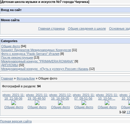
[
Детская школа музыки и искусств №7 города Чирчика
]
Вход на сайт
Меню сайта
Главная страница
Общие сведения о школе
Основные зад
Categories
Общие фото
[94]
Концерт Лауреатов Международных Конкурсов
[11]
Фото с конкурса "Paolo Serraro" Италия
[8]
После реконструкции
[13]
Международный конкурс "PRIMAVERA ROMANA"
[9]
ДИПЛОМЫ
[32]
Международный конкурс «Путь к успеху» Россия г.Казань
[12]
Главная
»
Фотоальбом
» Общие фото
Фотографий в разделе
:
94
photo_2021-11-
photo_2021-11-
photo_2021-12-
photo_2021-11-
photo_2021-11-
photo_
18_21-58-06
19_05-48-50
16_16-59-05
07_09-51-56
10_10-54-...
10_10
Общие фото
Общие фото
Общие фото
Общие фото
Общие фото
Общи
1-12
13
Полная версия сайта