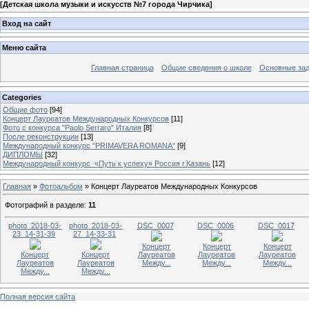
[
Детская школа музыки и искусств №7 города Чирчика
]
Вход на сайт
Меню сайта
Главная страница
Общие сведения о школе
Основные зад
Categories
Общие фото
[94]
Концерт Лауреатов Международных Конкурсов
[11]
Фото с конкурса "Paolo Serraro" Италия
[8]
После реконструкции
[13]
Международный конкурс "PRIMAVERA ROMANA"
[9]
ДИПЛОМЫ
[32]
Международный конкурс «Путь к успеху» Россия г.Казань
[12]
Главная
»
Фотоальбом
» Концерт Лауреатов Международных Конкурсов
Фотографий в разделе
:
11
photo_2018-03-
photo_2018-03-
DSC_0007
DSC_0006
DSC_0017
23_14-31-39
27_14-33-31
Концерт
Концерт
Концерт
Концерт
Концерт
Лауреатов
Лауреатов
Лауреатов
Лауреатов
Лауреатов
Между...
Между...
Между...
Между...
Между...
Полная версия сайта