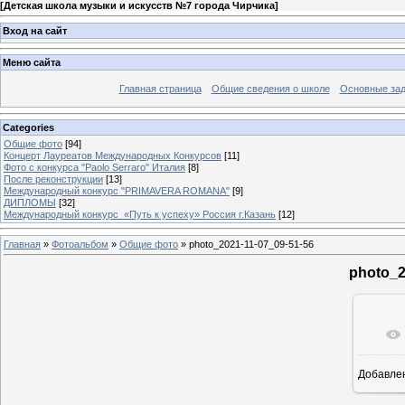
[
Детская школа музыки и искусств №7 города Чирчика
]
Вход на сайт
Меню сайта
Главная страница
Общие сведения о школе
Основные зад
Categories
Общие фото
[94]
Концерт Лауреатов Международных Конкурсов
[11]
Фото с конкурса "Paolo Serraro" Италия
[8]
После реконструкции
[13]
Международный конкурс "PRIMAVERA ROMANA"
[9]
ДИПЛОМЫ
[32]
Международный конкурс «Путь к успеху» Россия г.Казань
[12]
Главная
»
Фотоальбом
»
Общие фото
» photo_2021-11-07_09-51-56
photo_2
Добавле
9